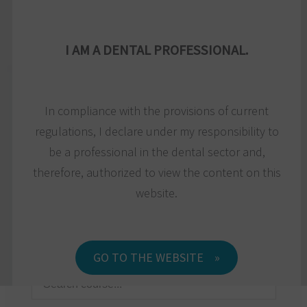
Skip
to
US
I AM A DENTAL PROFESSIONAL.
content
In compliance with the provisions of current
Course topic
regulations, I declare under my responsibility to
be a professional in the dental sector and,
Course category
therefore, authorized to view the content on this
Course level
website.
Month
Country
GO TO THE WEBSITE