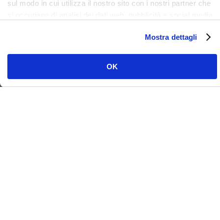
sul modo in cui utilizza il nostro sito con i nostri partner che
si occupano di analisi dei dati web, pubblicità e social media,
i quali potrebbero combinarle con altre informazioni che ha
Mostra dettagli
fornito loro o che hanno raccolto dal suo utilizzo dei loro
servizi. Clicca qui per prendere visione dell'informativa del
sito e cookie. I cookie sotto indicati, ad esclusione di quelli
OK
necessari si attiveranno solo previo tuo consenso cliccando
su ok. Puoi scegliere di non attivarli tutti o alcuni, ad
esclusione di quelli necessari, eliminando il flag e cliccando
su ok.
LinkedIn
Facebook
Instagram
YouTube
Vimeo