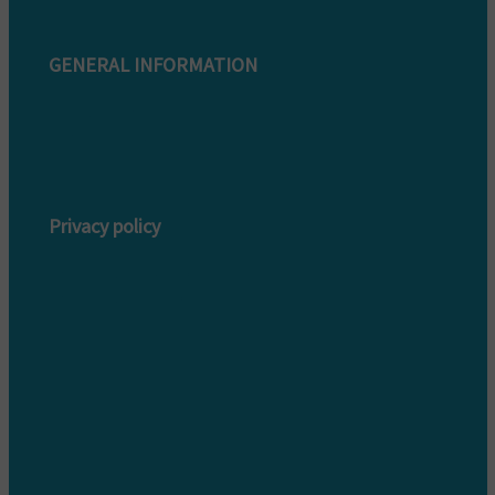
GENERAL INFORMATION
Complaint form
Warranty conditions
Privacy policy
Privacy policy customers
Privacy policy providers