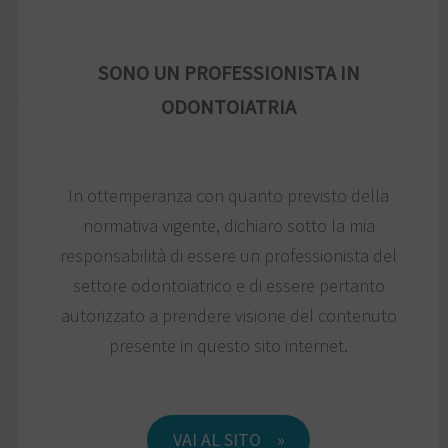
Vai
al
IT
SONO UN PROFESSIONISTA IN
contenuto
ODONTOIATRIA
Argomento corso
In ottemperanza con quanto previsto della
Categoria corso
normativa vigente, dichiaro sotto la mia
responsabilità di essere un professionista del
Livello corso
settore odontoiatrico e di essere pertanto
Mese corso
autorizzato a prendere visione del contenuto
presente in questo sito internet.
Paese corso
VAI AL SITO