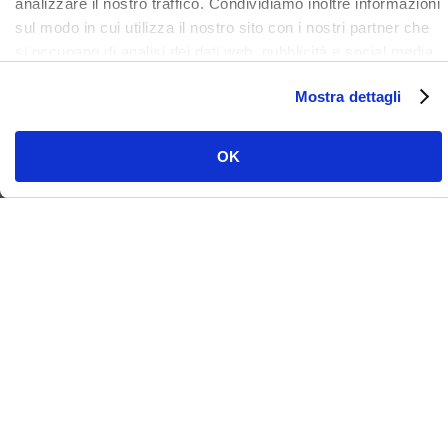
analizzare il nostro traffico. Condividiamo inoltre informazioni
sul modo in cui utilizza il nostro sito con i nostri partner che
si occupano di analisi dei dati web, pubblicità e social media,
i quali potrebbero combinarle con altre informazioni che ha
Mostra dettagli
fornito loro o che hanno raccolto dal suo utilizzo dei loro
servizi. Clicca qui per prendere visione dell'informativa del
sito e cookie. I cookie sotto indicati, ad esclusione di quelli
OK
necessari si attiveranno solo previo tuo consenso cliccando
su ok. Puoi scegliere di non attivarli tutti o alcuni, ad
esclusione di quelli necessari, eliminando il flag e cliccando
su ok.