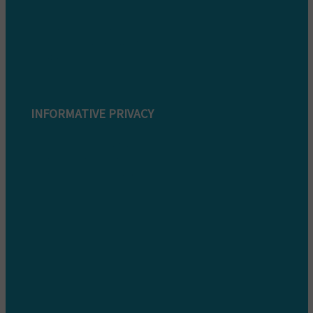
Modulo di reclamo
Condizioni di garanzia
Informazioni sullo smaltimento
Whistleblowing
INFORMATIVE PRIVACY
Informativa Privacy clienti
Informativa Privacy fornitori
Informativa privacy whistleblowing