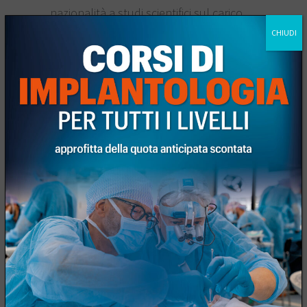
nazionalità a studi scientifici sul carico
immediato in implantologia.
CHIUDI
Luogo
JDENTALCARE TRAINING CENTER VIA CAMPANA
2, MODENA
9:00 – 15:00
Orario