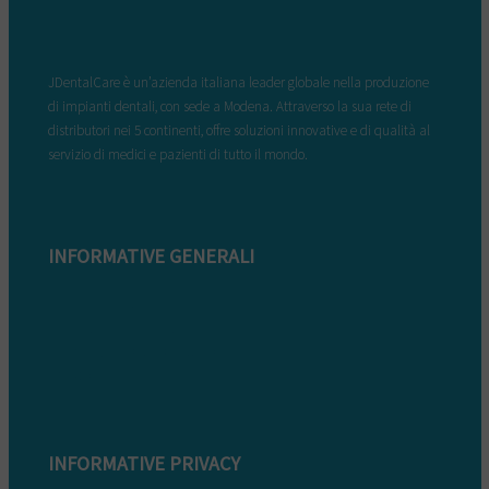
JDentalCare è un’azienda italiana leader globale nella produzione
di impianti dentali, con sede a Modena. Attraverso la sua rete di
distributori nei 5 continenti, offre soluzioni innovative e di qualità al
servizio di medici e pazienti di tutto il mondo.
INFORMATIVE GENERALI
Modulo di reclamo
Condizioni di garanzia
Informazioni sullo smaltimento
Whistleblowing
INFORMATIVE PRIVACY