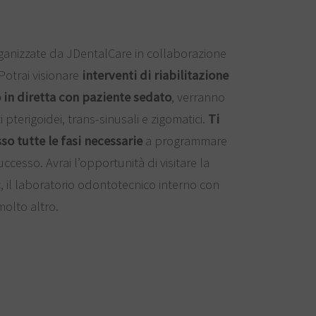
rganizzate da JDentalCare in collaborazione
Potrai visionare
interventi di riabilitazione
 in diretta con paziente sedato
, verranno
i pterigoidei, trans-sinusali e zigomatici.
Ti
o tutte le fasi necessarie
a programmare
uccesso. Avrai l’opportunità di visitare la
 il laboratorio odontotecnico interno con
molto altro.