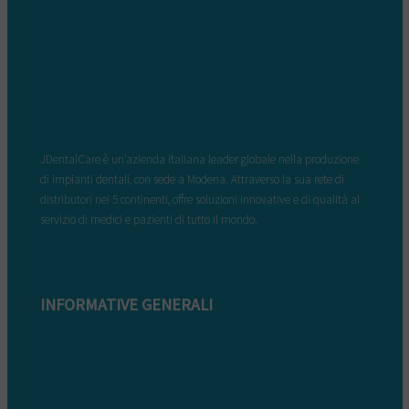
JDentalCare è un’azienda italiana leader globale nella produzione
di impianti dentali, con sede a Modena. Attraverso la sua rete di
distributori nei 5 continenti, offre soluzioni innovative e di qualità al
servizio di medici e pazienti di tutto il mondo.
INFORMATIVE GENERALI
Modulo di reclamo
Condizioni di garanzia
Informazioni sullo smaltimento
Whistleblowing