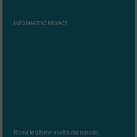
INFORMATIVE PRIVACY
Informativa Privacy clienti
Informativa Privacy fornitori
Informativa privacy whistleblowing
Ricevi le ultime novità dal mondo