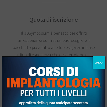
Quota di iscrizione
Il JDSymposium è pensato per offrirti
un’esperienza su misura: puoi scegliere il
pacchetto più adatto alle tue esigenze in base
al tipo di esperienza che desideri vivere e al
numero di attività a cui partecipare.
Disponibili
CHIUDI
Ticket Silver, Gold o Platinum
.
Scarica la brochure