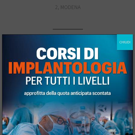
2, MODENA
CHIUDI
Quota di iscrizione
• 270€ +iva (22%) corso in aula iscrizione
anticipata fino al 2 Aprile 2025
• 300€ +iva (22%) corso in aula tariffa intera