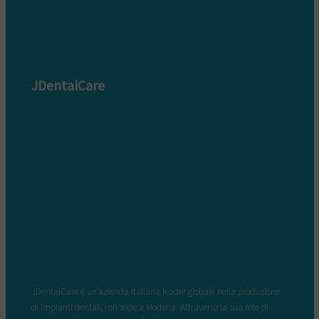
JDentalCare
JDentalCare è un’azienda italiana leader globale nella produzione
di impianti dentali, con sede a Modena. Attraverso la sua rete di