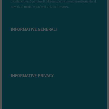
distributori nei 5 continenti, offre soluzioni innovative e di qualità al
servizio di medici e pazienti di tutto il mondo.
INFORMATIVE GENERALI
Modulo di reclamo
Condizioni di garanzia
Informazioni sullo smaltimento
Whistleblowing
INFORMATIVE PRIVACY
Informativa Privacy clienti
Informativa Privacy fornitori
Informativa privacy whistleblowing