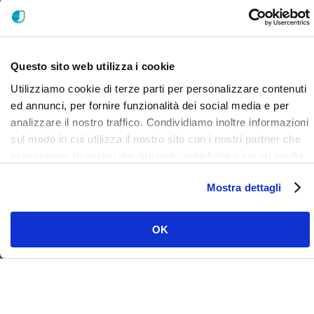
ISCRIVITI ALLA NOSTRA NEWSLETTER
Questo sito web utilizza i cookie
Utilizziamo cookie di terze parti per personalizzare contenuti
ed annunci, per fornire funzionalità dei social media e per
analizzare il nostro traffico. Condividiamo inoltre informazioni
sul modo in cui utilizza il nostro sito con i nostri partner che
si occupano di analisi dei dati web, pubblicità e social media,
i quali potrebbero combinarle con altre informazioni che ha
Mostra dettagli
fornito loro o che hanno raccolto dal suo utilizzo dei loro
servizi. Clicca qui per prendere visione dell'informativa del
sito e cookie. I cookie sotto indicati, ad esclusione di quelli
OK
necessari si attiveranno solo previo tuo consenso cliccando
su ok. Puoi scegliere di non attivarli tutti o alcuni, ad
esclusione di quelli necessari, eliminando il flag e cliccando
su ok.