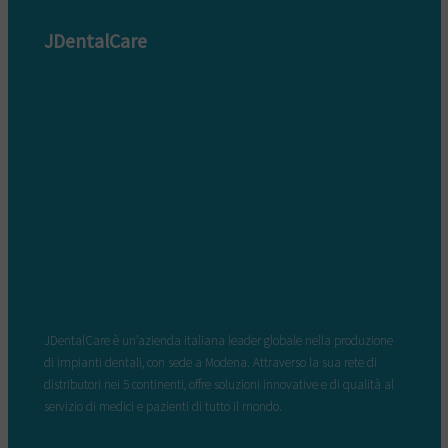
JDentalCare
JDentalCare è un’azienda italiana leader globale nella produzione
di impianti dentali, con sede a Modena. Attraverso la sua rete di
distributori nei 5 continenti, offre soluzioni innovative e di qualità al
servizio di medici e pazienti di tutto il mondo.