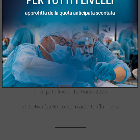
Orario
9:00-17:00
Quota di iscrizione
270€ +iva (22%) corso in aula iscrizione
anticipata fino al 12 Marzo 2025
300€ +iva (22%) corso in aula tariffa intera