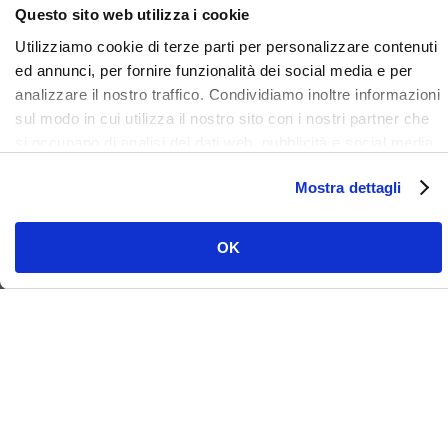
ISCRIVITI ALLA NOSTRA NEWSLETTER
Questo sito web utilizza i cookie
Utilizziamo cookie di terze parti per personalizzare contenuti
ed annunci, per fornire funzionalità dei social media e per
analizzare il nostro traffico. Condividiamo inoltre informazioni
sul modo in cui utilizza il nostro sito con i nostri partner che
si occupano di analisi dei dati web, pubblicità e social media,
i quali potrebbero combinarle con altre informazioni che ha
Mostra dettagli
fornito loro o che hanno raccolto dal suo utilizzo dei loro
servizi. Clicca qui per prendere visione dell'informativa del
sito e cookie. I cookie sotto indicati, ad esclusione di quelli
OK
necessari si attiveranno solo previo tuo consenso cliccando
su ok. Puoi scegliere di non attivarli tutti o alcuni, ad
esclusione di quelli necessari, eliminando il flag e cliccando
su ok.