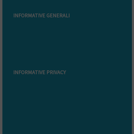
INFORMATIVE GENERALI
Modulo di reclamo
Condizioni di garanzia
Informazioni sullo smaltimento
Whistleblowing
INFORMATIVE PRIVACY
Informativa Privacy clienti
Informativa Privacy fornitori
Informativa privacy whistleblowing