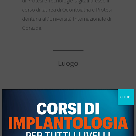
di Protesi e Tecnologie Digitali presso il
corso di laurea di Odontoiatria e Protesi
dentaria all’Università Internazionale di
Gorazde.
Luogo
JDENTALCARE TRAINING CENTER VIA CAMPANA
CHIUDI
2, MODENA