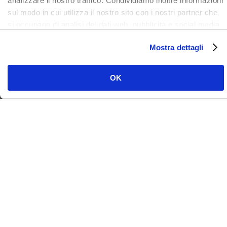
analizzare il nostro traffico. Condividiamo inoltre informazioni
sul modo in cui utilizza il nostro sito con i nostri partner che
si occupano di analisi dei dati web, pubblicità e social media,
i quali potrebbero combinarle con altre informazioni che ha
Mostra dettagli
fornito loro o che hanno raccolto dal suo utilizzo dei loro
servizi. Clicca qui per prendere visione dell'informativa del
sito e cookie. I cookie sotto indicati, ad esclusione di quelli
OK
necessari si attiveranno solo previo tuo consenso cliccando
su ok. Puoi scegliere di non attivarli tutti o alcuni, ad
esclusione di quelli necessari, eliminando il flag e cliccando
su ok.