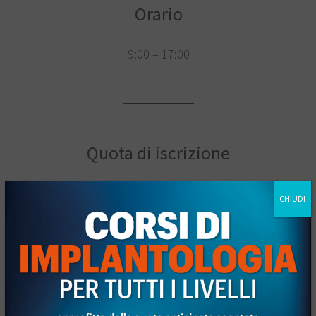
Orario
9:00 – 17:00
Quota di iscrizione
Iscrizione anticipata
(entro il 07/03/2026): 270€
CHIUDI
+ iva 22%
Tariffa intera
: 300€ + iva 22%
La quota di partecipazione include Coffee Break
e Lunch