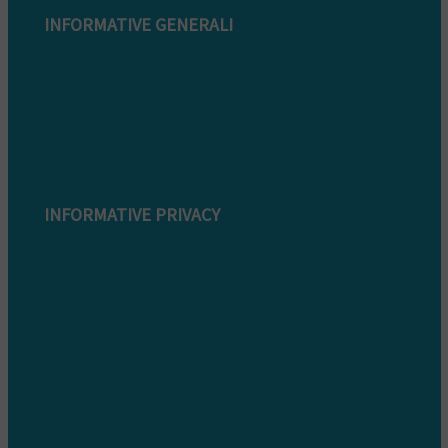
INFORMATIVE GENERALI
Modulo di reclamo
Condizioni di garanzia
Informazioni sullo smaltimento
Whistleblowing
INFORMATIVE PRIVACY
Informativa Privacy clienti
Informativa Privacy fornitori
Informativa privacy whistleblowing