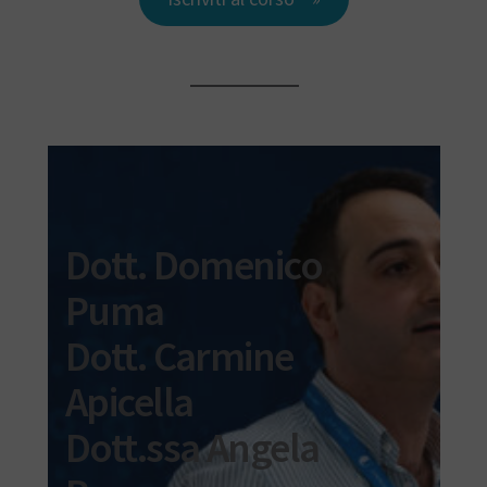
Dott. Domenico
Puma
Dott. Carmine
Apicella
Dott.ssa Angela