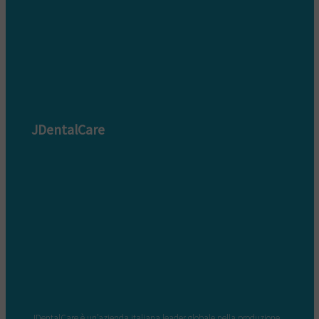
JDentalCare
JDentalCare è un’azienda italiana leader globale nella produzione