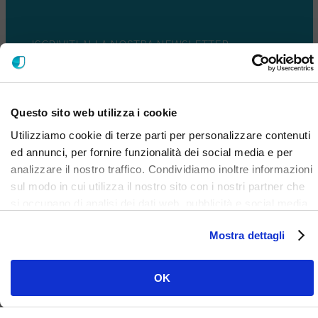
ISCRIVITI ALLA NOSTRA NEWSLETTER
Questo sito web utilizza i cookie
Utilizziamo cookie di terze parti per personalizzare contenuti
ed annunci, per fornire funzionalità dei social media e per
analizzare il nostro traffico. Condividiamo inoltre informazioni
sul modo in cui utilizza il nostro sito con i nostri partner che
si occupano di analisi dei dati web, pubblicità e social media,
i quali potrebbero combinarle con altre informazioni che ha
Mostra dettagli
fornito loro o che hanno raccolto dal suo utilizzo dei loro
servizi. Clicca qui per prendere visione dell'informativa del
sito e cookie. I cookie sotto indicati, ad esclusione di quelli
OK
necessari si attiveranno solo previo tuo consenso cliccando
su ok. Puoi scegliere di non attivarli tutti o alcuni, ad