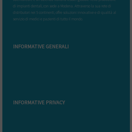
di impianti dentali, con sede a Modena. Attraverso la sua rete di
distributori nei 5 continenti, offre soluzioni innovative e di qualità al
servizio di medici e pazienti di tutto il mondo.
INFORMATIVE GENERALI
Modulo di reclamo
Condizioni di garanzia
Informazioni sullo smaltimento
Whistleblowing
INFORMATIVE PRIVACY
Informativa Privacy clienti
Informativa Privacy fornitori
Informativa privacy whistleblowing