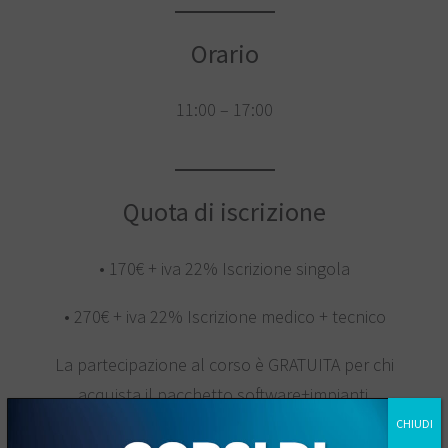
Orario
11:00 – 17:00
Quota di iscrizione
• 170€ + iva 22% Iscrizione singola
• 270€ + iva 22% Iscrizione medico + tecnico
La partecipazione al corso è GRATUITA per chi
acquista il pacchetto software+impianti.
CHIUDI
La quota di partecipazione include Coffee Break