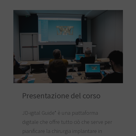
Presentazione del corso
JD-igital Guide* è una piattaforma
digitale che offre tutto ciò che serve per
pianificare la chirurgia implantare in