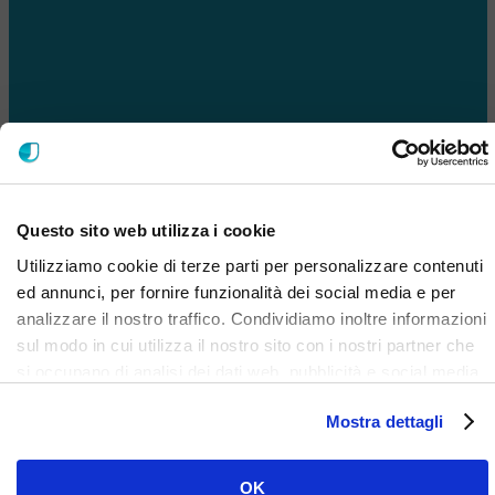
ISCRIVITI ALLA NOSTRA NEWSLETTER
Questo sito web utilizza i cookie
Utilizziamo cookie di terze parti per personalizzare contenuti
ed annunci, per fornire funzionalità dei social media e per
analizzare il nostro traffico. Condividiamo inoltre informazioni
sul modo in cui utilizza il nostro sito con i nostri partner che
si occupano di analisi dei dati web, pubblicità e social media,
i quali potrebbero combinarle con altre informazioni che ha
Mostra dettagli
fornito loro o che hanno raccolto dal suo utilizzo dei loro
servizi. Clicca qui per prendere visione dell'informativa del
sito e cookie. I cookie sotto indicati, ad esclusione di quelli
OK