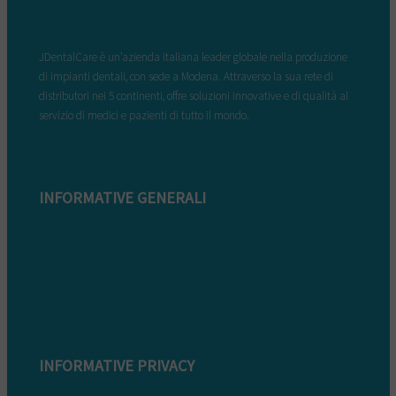
JDentalCare è un’azienda italiana leader globale nella produzione
di impianti dentali, con sede a Modena. Attraverso la sua rete di
distributori nei 5 continenti, offre soluzioni innovative e di qualità al
servizio di medici e pazienti di tutto il mondo.
INFORMATIVE GENERALI
Modulo di reclamo
Condizioni di garanzia
Informazioni sullo smaltimento
Whistleblowing
INFORMATIVE PRIVACY