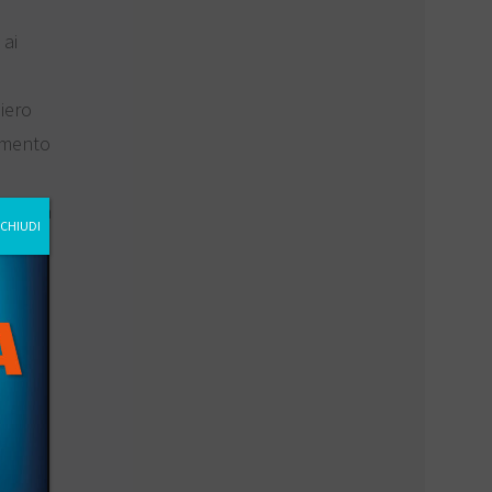
 ai
iero
amento
, linea
CHIUDI
me
 di