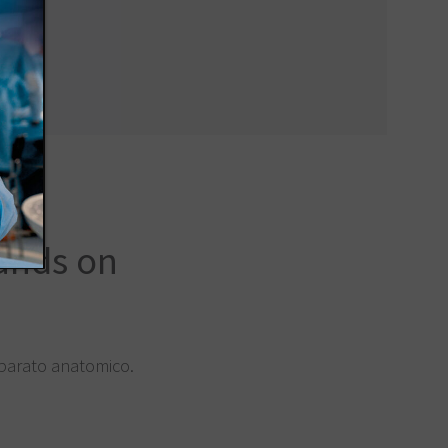
ands on
eparato anatomico.