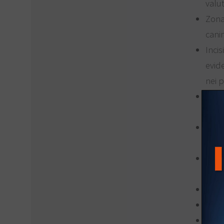
valu
Zona
canin
Inci
evid
nei 
Scol
milo
Anat
pala
Posi
seno
Posi
Posiz
Chir