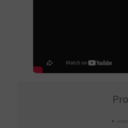
Pr
Inse