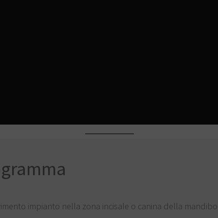
ogramma
rimento impianto nella zona incisale o canina della mandibo