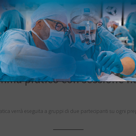
ibolare
riviti al corso
mma pratico con sessione h
ratica verrà eseguita a gruppi di due partecipanti su ogni pr