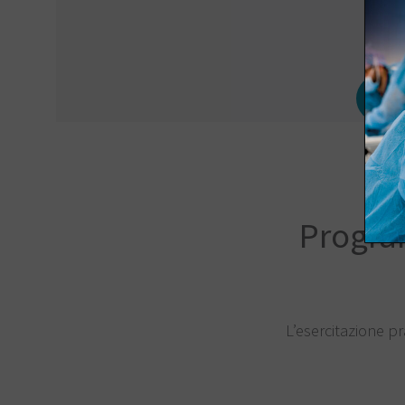
mand
Isc
Progra
L’esercitazione p