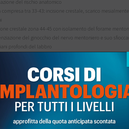
tazione del rischio anatomico
 compresa tra 33-43: incisione crestale, scarico mesialmente
i
sione crestale zona 44-45 con isolamento del forame menton
enziazione del ginocchio del nervo mentoniero e suo sfiocc
piani profondi del labbro
lamento zona linguale con evidenziazione del nervo linguale
ioidea, sottosquadro mandibolare
omia del mascellare superiore con evidenziazione del fora
tino maggiore e dei seni mascellari
zionamento di impianti trans-sinusali con procedura di rialzo
zionamento di impianti pterigoidei
ionamento di impianti zigomatici (su richiesta)
urgia rigenerativa con prelievo di osso autologo dal ramo