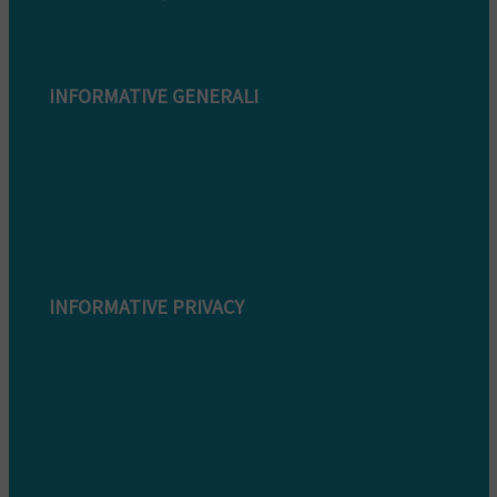
INFORMATIVE GENERALI
Modulo di reclamo
Condizioni di garanzia
Informazioni sullo smaltimento
Whistleblowing
INFORMATIVE PRIVACY
Informativa Privacy clienti
Informativa Privacy fornitori
Informativa privacy whistleblowing