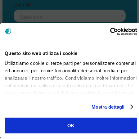
Questo sito web utilizza i cookie
Utilizziamo cookie di terze parti per personalizzare contenuti
ed annunci, per fornire funzionalità dei social media e per
analizzare il nostro traffico. Condividiamo inoltre informazioni
sul modo in cui utilizza il nostro sito con i nostri partner che
si occupano di analisi dei dati web, pubblicità e social media,
i quali potrebbero combinarle con altre informazioni che ha
Mostra dettagli
fornito loro o che hanno raccolto dal suo utilizzo dei loro
servizi. Clicca qui per prendere visione dell'informativa del
sito e cookie. I cookie sotto indicati, ad esclusione di quelli
OK
necessari si attiveranno solo previo tuo consenso cliccando
su ok. Puoi scegliere di non attivarli tutti o alcuni, ad