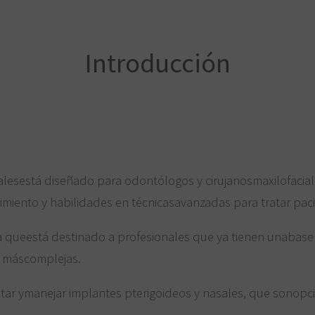
Introducción
alesestá diseñado para odontólogos y cirujanosmaxilofacial
miento y habilidades en técnicasavanzadas para tratar paci
a queestá destinado a profesionales que ya tienen unabase 
y máscomplejas.
cutar ymanejar implantes pterigoideos y nasales, que sonopc