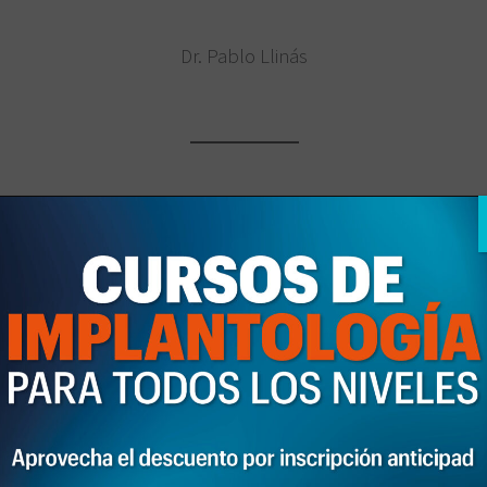
Dr. Pablo Llinás
Lugar de realización
3Dentalstudio Valencia