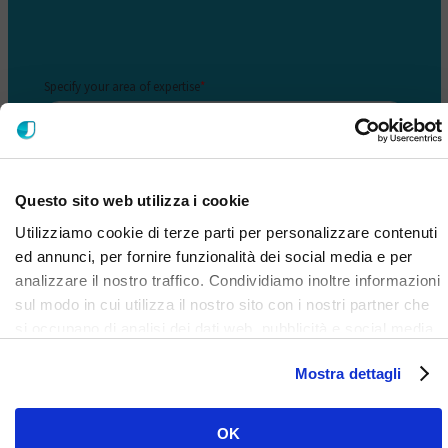
Questo sito web utilizza i cookie
Utilizziamo cookie di terze parti per personalizzare contenuti
ed annunci, per fornire funzionalità dei social media e per
analizzare il nostro traffico. Condividiamo inoltre informazioni
sul modo in cui utilizza il nostro sito con i nostri partner che
si occupano di analisi dei dati web, pubblicità e social media,
i quali potrebbero combinarle con altre informazioni che ha
Mostra dettagli
fornito loro o che hanno raccolto dal suo utilizzo dei loro
servizi. Clicca qui per prendere visione dell'informativa del
sito e cookie. I cookie sotto indicati, ad esclusione di quelli
OK