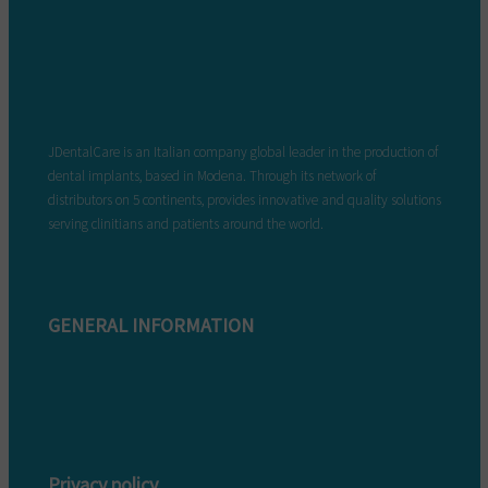
JDentalCare is an Italian company global leader in the production of
dental implants, based in Modena. Through its network of
distributors on 5 continents, provides innovative and quality solutions
serving clinitians and patients around the world.
GENERAL INFORMATION
Complaint form
Warranty conditions
Privacy policy