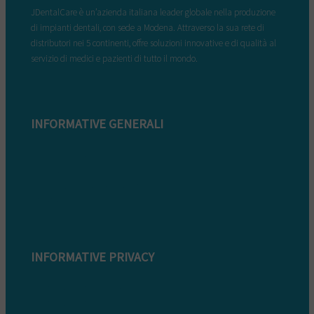
JDentalCare è un’azienda italiana leader globale nella produzione
di impianti dentali, con sede a Modena. Attraverso la sua rete di
distributori nei 5 continenti, offre soluzioni innovative e di qualità al
servizio di medici e pazienti di tutto il mondo.
INFORMATIVE GENERALI
Modulo di reclamo
Condizioni di garanzia
Informazioni sullo smaltimento
Whistleblowing
INFORMATIVE PRIVACY
Informativa Privacy clienti
Informativa Privacy fornitori