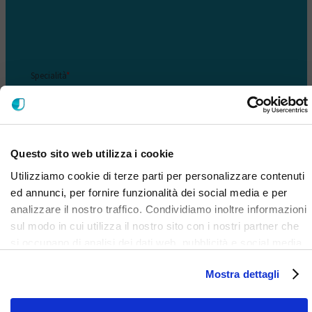
Questo sito web utilizza i cookie
Utilizziamo cookie di terze parti per personalizzare contenuti
ed annunci, per fornire funzionalità dei social media e per
analizzare il nostro traffico. Condividiamo inoltre informazioni
sul modo in cui utilizza il nostro sito con i nostri partner che
si occupano di analisi dei dati web, pubblicità e social media,
i quali potrebbero combinarle con altre informazioni che ha
Mostra dettagli
fornito loro o che hanno raccolto dal suo utilizzo dei loro
servizi. Clicca qui per prendere visione dell'informativa del
sito e cookie. I cookie sotto indicati, ad esclusione di quelli